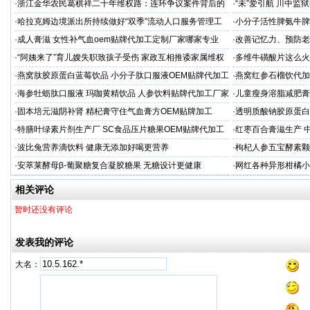
·
浙江金华农民葛棋祥二十年维权路：连环争议案件背后的
·
“未”爱引航 川中
基层治理困局
·同心促新生”主题帮
·
哈拉克姆边境派出所持续做好“双季”流动人口服务管理工
·
小分子活性脾氨牛脾
作
格
·
成人膏滋 女性补气血oem贴牌代加工定制厂家哪家专业
·
改善记忆力、预防老
家
·
“阿姨来了”育儿嫂失职致孩子受伤 家政互相推诿家属维权
·
多维牛磺酸片这么火
困难
服务商
·
燕窝肽胶原蛋白蓝莓饮品 小分子肽口服液OEM贴牌代加工
·
燕窝红参石榴饮代加
牌
·
海参牡蛎肽口服液 玛咖黄精饮品 人参饮料贴牌代加工厂家
·
儿童瘦身溶脂减肥膏
续
·
固本培元滋阴补肾 精杞膏守住气血膏方OEM贴牌加工
·
透明质酸钠胶原蛋白
代加工
·
特膳叶绿素片剂生产厂 SC食品压片糖果OEM贴牌代加工
·
红枣百合膏滋生产 
家
·
波比兔营养滴饮料 健康无添加好喝更营养
·
枸杞人参五宝酵素颗
·
安萃莱酵母β-葡聚糖复合凝胶糖果 无糖设计更健康
·
网红各种异形柑橘小
工厂
相关评论
暂时还没有评论
发表我的评论
大名：