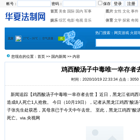
帐号：
密码：
保存
首页
美食
国际
国内
军事
图片
女性
文化
事件
娱乐
综艺
电影
电视
音乐
体育
文学
探索
奇闻
热门搜索：
网页游戏
火箭
您现在的位置：
首页
>>
国内新闻
>> 内容
鸡西酸汤子中毒唯一幸存者
时间：2020/10/19 22:33:34 点击：
3050
新闻追踪【鸡西酸汤子中毒唯一幸存者去世 】近日，黑龙江省鸡西
造成8人死亡1人抢救。 今日（10月19日），记者从黑龙江鸡西“酸
子张先生处获悉，其母亲已于今天中午去世。 至此，黑龙江鸡西“酸汤
死亡。via.央视网