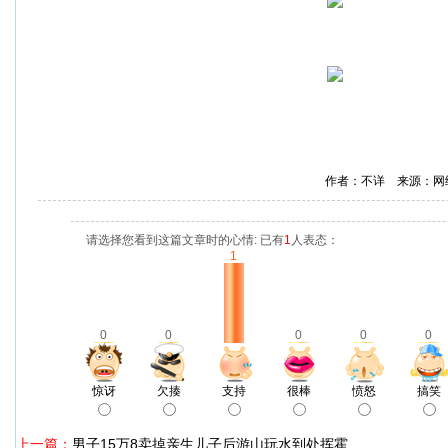
作者：不详 来源：网
请选择您看到这篇文章时的心情: 已有
1
人表态：
1
0
0
0
0
0
惊讶
欠揍
支持
很棒
愤怒
搞笑
上一篇：
男子15万8卖掉亲生儿子后游山玩水到处挥霍