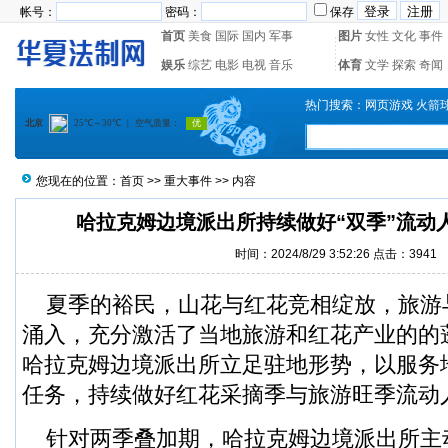
帐号：
密码：
保存
首页
美食
国际
国内
军事
图片
女性
文化
事件
娱乐
综艺
电影
电视
音乐
体育
文学
探索
奇闻
热门搜索：
网页游戏
火箭
您现在的位置：
首页
>>
重大事件
>> 内容
哈拉克姆边境派出所持续做好“双季”流动
时间：2024/8/29 3:52:26 点击：
3941
夏季的裕民，山花与红花竞相绽放，旅游
涌入，充分激活了当地旅游和红花产业的的
哈拉克姆边境派出所立足驻地形势，以服务
任务，持续做好红花采摘季与旅游旺季流动
针对两季叠加期，哈拉克姆边境派出所主