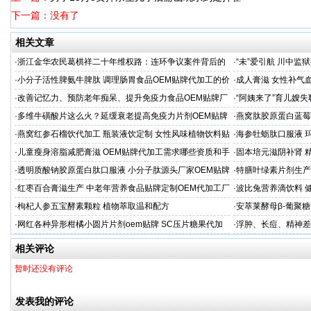
下一篇：没有了
相关文章
·
浙江金华农民葛棋祥二十年维权路：连环争议案件背后的
·
“未”爱引航 川中
基层治理困局
·同心促新生”主题帮
·
小分子活性脾氨牛脾肽 调理肠胃食品OEM贴牌代加工的价
·
成人膏滋 女性补气
格
·
改善记忆力、预防老年痴呆、提升免疫力食品OEM贴牌厂
·
“阿姨来了”育儿嫂
家
困难
·
多维牛磺酸片这么火？延缓衰老提高免疫力片剂OEM贴牌
·
燕窝肽胶原蛋白蓝莓
服务商
·
燕窝红参石榴饮代加工 瓶装液饮定制 女性风味植物饮料贴
·
海参牡蛎肽口服液 
牌
·
儿童瘦身溶脂减肥膏滋 OEM贴牌代加工需求哪些资质和手
·
固本培元滋阴补肾 
续
·
透明质酸钠胶原蛋白肽口服液 小分子肽源头厂家OEM贴牌
·
特膳叶绿素片剂生产
代加工
·
红枣百合膏滋生产 中老年营养食品贴牌定制OEM代加工厂
·
波比兔营养滴饮料 
家
·
枸杞人参五宝酵素颗粒 植物萃取温和配方
·
安萃莱酵母β-葡聚
·
网红各种异形柑橘小圆片片剂oem贴牌 SC压片糖果代加
·
浮肿、长痘、精神差
工厂
加工
相关评论
暂时还没有评论
发表我的评论