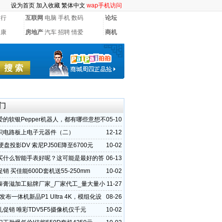
设为首页
加入收藏
繁体中文
wap手机访问
银行
互联网
电脑
手机
数码
论坛
健康
房地产
汽车
招聘
情爱
商机
门
爱的软银Pepper机器人，都有哪些意想不
05-10
招？
识电路板上电子元器件（二）
12-12
B硬盘投影DV 索尼PJ50E降至6700元
10-02
买什么智能手表好呢？这可能是最好的答
06-13
销 买佳能600D套机送55-250mm
10-02
泰膏滋加工贴牌厂家_厂家代工_量大量小
11-27
实地参观
发布一体机新品P1 Ultra 4K，模组化设
08-26
行业客户
促销 唯彩TDV5F5摄像机仅千元
10-02