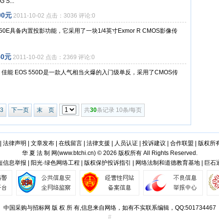
...
00元
2011-10-02 点击：3036 评论:0
E具备内置投影功能，它采用了一块1/4英寸Exmor R CMOS影像传
0元
2011-10-02 点击：2369 评论:0
9日，佳能 EOS 550D是一款人气相当火爆的入门级单反，采用了CMOS传
3
下一页
末 页
共
30
条记录 10条/每页
|
法律声明
|
文章发布
|
在线留言
|
法律支援
|
人员认证
|
投诉建议
|
合作联盟
|
版权所
华 夏 法 制 网(
www.btchi.cn
) © 2026 版权所有 All Rights Reserved.
信息举报 | 阳光·绿色网络工程 | 版权保护投诉指引 | 网络法制和道德教育基地 | 巨
中国采购与招标网 版 权 所 有,信息来自网络，如有不实联系编辑，QQ:501734467
#