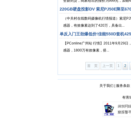
全新到货，商家给出的报价为999元，加赠4G S
220GB硬盘投影DV 索尼PJ50E降至67
（中关村在线数码摄像机行情报道）索尼PJ50
感器，有效像素达到了420万，具备出...
单反入门王劲爆低价!佳能550D套机425
【PConline广州站 行情】2011年9月2
感器，1800万有效像素，搭...
首 页
上一页
1
2
关于我们
|
服务条款
有害短