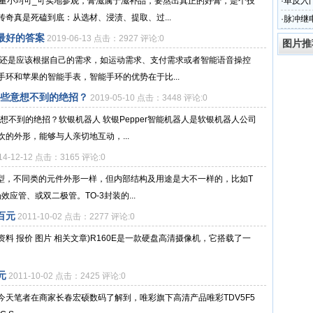
大量小均可_可实地参观，膏滋属于滋补品，要熬出真正的好膏，是个技
·
单反入门
奇真是死磕到底：从选材、浸渍、提取、过...
·
脉冲继
最好的答案
2019-06-13 点击：2927 评论:0
图片推
为还是应该根据自己的需求，如运动需求、支付需求或者智能语音操控
环和苹果的智能手表，智能手环的优势在于比...
哪些意想不到的绝招？
2019-05-10 点击：3448 评论:0
意想不到的绝招？软银机器人 软银Pepper智能机器人是软银机器人公司
的外形，能够与人亲切地互动，...
14-12-12 点击：3165 评论:0
类型，不同类的元件外形一样，但内部结构及用途是大不一样的，比如T
应管、或双二极管。TO-3封装的...
百元
2011-10-02 点击：2277 评论:0
料 报价 图片 相关文章)R160E是一款硬盘高清摄像机，它搭载了一
元
2011-10-02 点击：2425 评论:0
天笔者在商家长春宏硕数码了解到，唯彩旗下高清产品唯彩TDV5F5