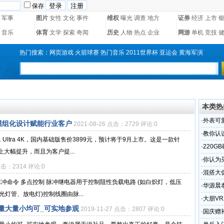
保存
军事
图片
女性
文化
事件
维权
曝光
调查
地方
证券
经济
上市
音乐
体育
文学
探索
奇闻
历史
人物
热点
企业
网游
单机
竞技
热门搜索：
网页游戏
火箭球赛
热门音乐
2011世界杯
亚运会
黄海军演
本类热
·
外表可
K，模组化设计赋能行业客户
2021-08-26 点击：2729 评论:0
到的绝
·
教你认
Ultra 4K，国内基础版售价3899元，预计将于9月上市。这是一款针
·
220G
大幅提升，而且为客户提...
·
你认为
 点击：2314 评论:0
案
·
混搭大促
冲命令 多点控制 脉冲继电器用于控制阻性负载电路 (如白炽灯，低压
·
华源晨
光灯管、放电灯)控制线圈由脉...
均可_可
·
大朋VR
量大量小均可_可实地参观
2019-11-27 点击：2807 评论:0
计赋能
·
国庆赠礼