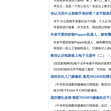
华源晨泰膏滋加工贴牌厂家_厂家代工_量
术活儿，也是一个良心活儿！在这点上膏王传
你认为买什么智能手表好呢？这可能是
关于 什么智能手表最好这个问题，个人认
等需求进行衡量，作为女生，我试用过智能手
外表可爱的软银Pepper机器人，都有
外表可爱的软银Pepper机器人，都有哪些
研发的一款人工智能机器人。它拥有讨人喜欢
教你认识电路板上电子元器件（二）
20
(信宜新闻网/讯)电子元件有着不同的封装
O220封装的元件可能是三极管、可控硅、场效
高性价比入门摄像机 索尼XR160E狂降
（中关村在线数码摄像机行情报道）索尼X(资
枚1/4英寸Exmor R CMOS影像传...
国庆赠礼促销 唯彩TDV5F5摄像机仅千
（中关村在线数码摄像机行情报道）近日，今