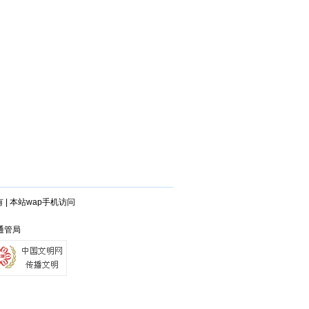
有
|
本站wap手机访问
石通管局