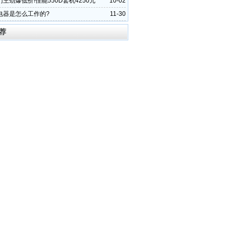
王劲爆低价!佳能550D套机4250元
10-02
电器是怎么工作的?
11-30
荐