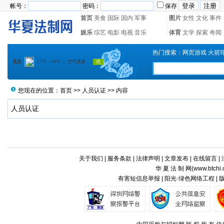
帐号：
密码：
保存
首页
美食
国际
国内
军事
图片
女性
文化
事件
娱乐
综艺
电影
电视
音乐
体育
文学
探索
奇闻
热门搜索：
网页游戏
火箭
您现在的位置：
首页
>>
人员认证
>> 内容
人员认证
关于我们
|
服务条款
|
法律声明
|
文章发布
|
在线留言
|
华 夏 法 制 网(
www.btchi.
有害短信息举报 | 阳光·绿色网络工程 |