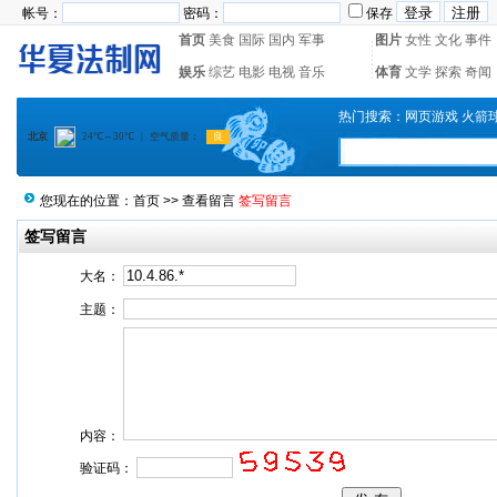
帐号：
密码：
保存
首页
美食
国际
国内
军事
图片
女性
文化
事件
娱乐
综艺
电影
电视
音乐
体育
文学
探索
奇闻
热门搜索：
网页游戏
火箭
您现在的位置：
首页
>>
查看留言
签写留言
签写留言
大名：
主题：
内容：
验证码：