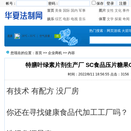
帐号：
密码：
保存
首页
美食
国际
国内
军事
图片
女性
文化
事件
娱乐
综艺
电影
电视
音乐
体育
文学
探索
奇闻
热门搜索：
网页游戏
火箭
您现在的位置：
首页
>>
企业商机
>> 内容
特膳叶绿素片剂生产厂 SC食品压片糖果
时间：2022/8/11 18:56:55 点击：
3156
有技术 有配方 没厂房
你还在寻找健康食品代加工工厂吗？