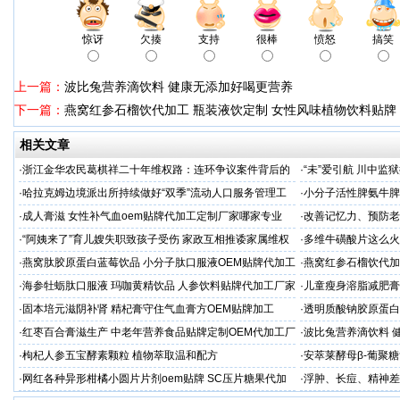
惊讶
欠揍
支持
很棒
愤怒
搞笑
上一篇：
波比兔营养滴饮料 健康无添加好喝更营养
下一篇：
燕窝红参石榴饮代加工 瓶装液饮定制 女性风味植物饮料贴牌
相关文章
·
浙江金华农民葛棋祥二十年维权路：连环争议案件背后的
·
“未”爱引航 川中
基层治理困局
·同心促新生”主题帮
·
哈拉克姆边境派出所持续做好“双季”流动人口服务管理工
·
小分子活性脾氨牛脾
作
格
·
成人膏滋 女性补气血oem贴牌代加工定制厂家哪家专业
·
改善记忆力、预防老
家
·
“阿姨来了”育儿嫂失职致孩子受伤 家政互相推诿家属维权
·
多维牛磺酸片这么火
困难
服务商
·
燕窝肽胶原蛋白蓝莓饮品 小分子肽口服液OEM贴牌代加工
·
燕窝红参石榴饮代加
牌
·
海参牡蛎肽口服液 玛咖黄精饮品 人参饮料贴牌代加工厂家
·
儿童瘦身溶脂减肥膏
续
·
固本培元滋阴补肾 精杞膏守住气血膏方OEM贴牌加工
·
透明质酸钠胶原蛋白
代加工
·
红枣百合膏滋生产 中老年营养食品贴牌定制OEM代加工厂
·
波比兔营养滴饮料 
家
·
枸杞人参五宝酵素颗粒 植物萃取温和配方
·
安萃莱酵母β-葡聚
·
网红各种异形柑橘小圆片片剂oem贴牌 SC压片糖果代加
·
浮肿、长痘、精神差