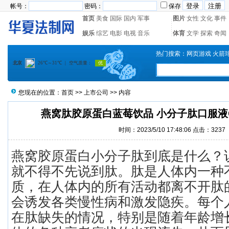
帐号：
密码：
保存
首页
美食
国际
国内
军事
图片
女性
文化
事件
娱乐
综艺
电影
电视
音乐
体育
文学
探索
奇闻
热门搜索：
网页游戏
火箭
您现在的位置：
首页
>>
上市公司
>> 内容
燕窝肽胶原蛋白蓝莓饮品 小分子肽口服液
时间：2023/5/10 17:48:06 点击：
3237
燕窝胶原蛋白小分子肽到底是什么？
就不得不先说到肽。肽是人体内一种
质，在人体内的所有活动都离不开肽
会诱发各类慢性病和激发隐疾。每个
在肽缺失的情况，特别是随着年龄增