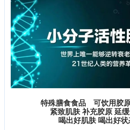
特殊膳食食品 可饮用胶
紧致肌肤 补充胶原 延
喝出好肌肤 喝出好状