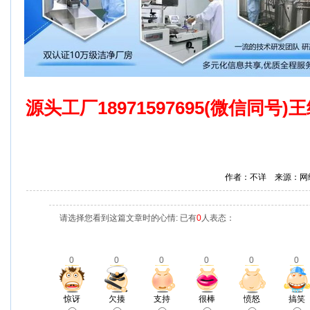
源头工厂18971597695(微信同号
作者：不详 来源：网
请选择您看到这篇文章时的心情: 已有
0
人表态：
0
0
0
0
0
0
惊讶
欠揍
支持
很棒
愤怒
搞笑