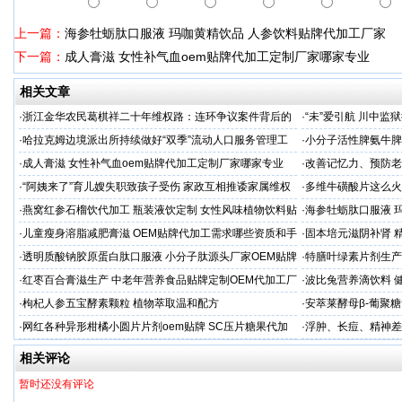
上一篇：
海参牡蛎肽口服液 玛咖黄精饮品 人参饮料贴牌代加工厂家
下一篇：
成人膏滋 女性补气血oem贴牌代加工定制厂家哪家专业
相关文章
·
浙江金华农民葛棋祥二十年维权路：连环争议案件背后的
·
“未”爱引航 川中
基层治理困局
·同心促新生”主题帮
·
哈拉克姆边境派出所持续做好“双季”流动人口服务管理工
·
小分子活性脾氨牛脾
作
格
·
成人膏滋 女性补气血oem贴牌代加工定制厂家哪家专业
·
改善记忆力、预防老
家
·
“阿姨来了”育儿嫂失职致孩子受伤 家政互相推诿家属维权
·
多维牛磺酸片这么火
困难
服务商
·
燕窝红参石榴饮代加工 瓶装液饮定制 女性风味植物饮料贴
·
海参牡蛎肽口服液 
牌
·
儿童瘦身溶脂减肥膏滋 OEM贴牌代加工需求哪些资质和手
·
固本培元滋阴补肾 
续
·
透明质酸钠胶原蛋白肽口服液 小分子肽源头厂家OEM贴牌
·
特膳叶绿素片剂生产
代加工
·
红枣百合膏滋生产 中老年营养食品贴牌定制OEM代加工厂
·
波比兔营养滴饮料 
家
·
枸杞人参五宝酵素颗粒 植物萃取温和配方
·
安萃莱酵母β-葡聚
·
网红各种异形柑橘小圆片片剂oem贴牌 SC压片糖果代加
·
浮肿、长痘、精神差
工厂
加工
相关评论
暂时还没有评论