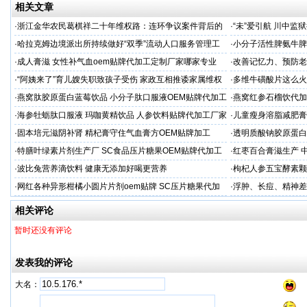
相关文章
·
浙江金华农民葛棋祥二十年维权路：连环争议案件背后的
·
“未”爱引航 川中
基层治理困局
·同心促新生”主题帮
·
哈拉克姆边境派出所持续做好“双季”流动人口服务管理工
·
小分子活性脾氨牛脾
作
格
·
成人膏滋 女性补气血oem贴牌代加工定制厂家哪家专业
·
改善记忆力、预防老
家
·
“阿姨来了”育儿嫂失职致孩子受伤 家政互相推诿家属维权
·
多维牛磺酸片这么火
困难
服务商
·
燕窝肽胶原蛋白蓝莓饮品 小分子肽口服液OEM贴牌代加工
·
燕窝红参石榴饮代加
牌
·
海参牡蛎肽口服液 玛咖黄精饮品 人参饮料贴牌代加工厂家
·
儿童瘦身溶脂减肥膏
续
·
固本培元滋阴补肾 精杞膏守住气血膏方OEM贴牌加工
·
透明质酸钠胶原蛋白
代加工
·
特膳叶绿素片剂生产厂 SC食品压片糖果OEM贴牌代加工
·
红枣百合膏滋生产 
家
·
波比兔营养滴饮料 健康无添加好喝更营养
·
枸杞人参五宝酵素颗
·
网红各种异形柑橘小圆片片剂oem贴牌 SC压片糖果代加
·
浮肿、长痘、精神差
工厂
加工
相关评论
暂时还没有评论
发表我的评论
大名：