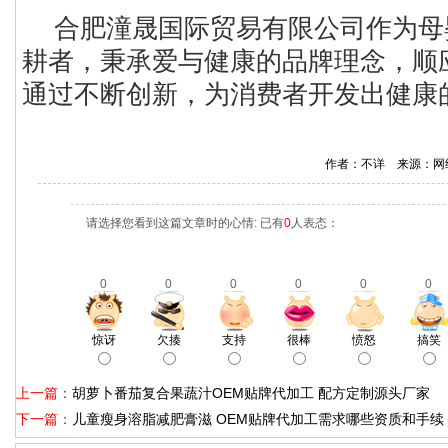
合肥潼晟国际贸易有限公司作为母
耕者，秉承爱与健康的品牌理念，顺
通过不断创新，为消费者开发出健康
作者：不详 来源：网
请选择您看到这篇文章时的心情: 已有
0
人表态：
0
0
0
0
0
0
惊讶
欠揍
支持
很棒
愤怒
搞笑
上一篇：
胡萝卜番茄复合果蔬汁OEM贴牌代加工 配方定制源头厂家
下一篇：
儿童瘦身溶脂减肥膏滋 OEM贴牌代加工需求哪些资质和手续