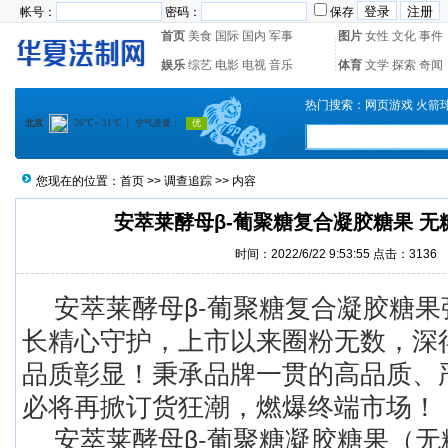
帐号：
密码：
保存
首页
美食
国际
国内
军事
图片
女性
文化
事件
娱乐
综艺
电影
电视
音乐
体育
文学
探索
奇闻
热门搜索：
网页游戏
火箭
您现在的位置：
首页
>>
调查追踪
>> 内容
安萃莱酵母β-葡聚糖复合凝胶糖果 无
时间：2022/6/22 9:53:55 点击：
3136
安萃莱酵母β-葡聚糖复合凝胶糖
长精心守护，上市以来圈粉无数，深
品质彰显！秉承品牌一贯的高品质、
必将再掀订货狂潮，燃爆终端市场！
安萃莱酵母β-葡聚糖凝胶糖果（