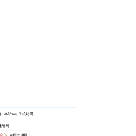
有
|
本站wap手机访问
石通管局