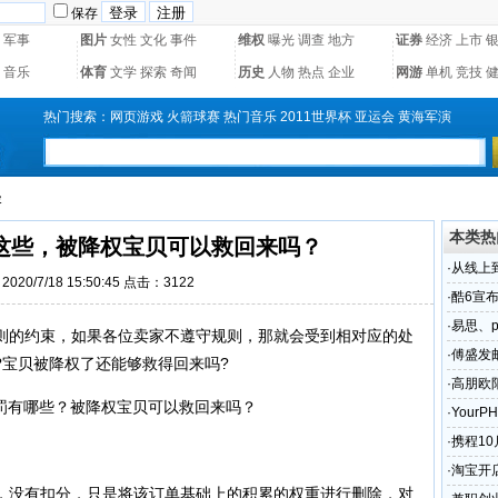
保存
军事
图片
女性
文化
事件
维权
曝光
调查
地方
证券
经济
上市
音乐
体育
文学
探索
奇闻
历史
人物
热点
企业
网游
单机
竞技
热门搜索：
网页游戏
火箭球赛
热门音乐
2011世界杯
亚运会
黄海军演
容
本类热
这些，被降权宝贝可以救回来吗？
·
从线上
020/7/18 15:50:45 点击：
3122
·
酷6宣
·
易思、p
则的约束，如果各位卖家不遵守规则，那就会受到相对应的处
·
傅盛发
?宝贝被降权了还能够救得回来吗?
·
高朋欧
·
Your
问题解
·
携程10
·
淘宝开
没有扣分，只是将该订单基础上的积累的权重进行删除，对