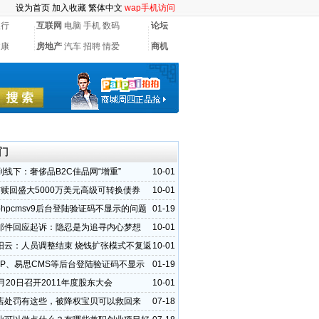
设为首页
加入收藏
繁体中文
wap手机访问
银行
互联网
电脑
手机
数码
论坛
健康
房地产
汽车
招聘
情爱
商机
门
到线下：奢侈品B2C佳品网“增重”
10-01
布赎回盛大5000万美元高级可转换债券
10-01
hpcmsv9后台登陆验证码不显示的问题
01-19
邮件回应起诉：隐忍是为追寻内心梦想
10-01
阳云：人员调整结束 烧钱扩张模式不复返
10-01
PHP、易思CMS等后台登陆验证码不显示
01-19
决方法
月20日召开2011年度股东大会
10-01
店处罚有这些，被降权宝贝可以救回来
07-18