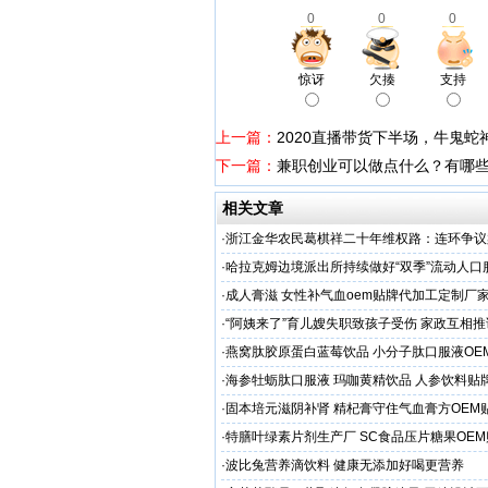
0
0
0
惊讶
欠揍
支持
上一篇：
2020直播带货下半场，牛鬼蛇
下一篇：
兼职创业可以做点什么？有哪
相关文章
·
浙江金华农民葛棋祥二十年维权路：连环争议
基层治理困局
·
哈拉克姆边境派出所持续做好“双季”流动人口
作
·
成人膏滋 女性补气血oem贴牌代加工定制厂
·
“阿姨来了”育儿嫂失职致孩子受伤 家政互相
困难
·
燕窝肽胶原蛋白蓝莓饮品 小分子肽口服液OE
·
海参牡蛎肽口服液 玛咖黄精饮品 人参饮料贴
·
固本培元滋阴补肾 精杞膏守住气血膏方OEM
·
特膳叶绿素片剂生产厂 SC食品压片糖果OE
·
波比兔营养滴饮料 健康无添加好喝更营养