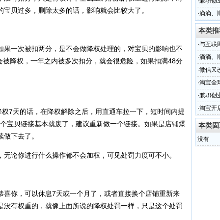
吗？
·
兼职创
的宝贝过多，删除太多的话，影响就会比较大了。
做？
·
滴滴、
本类推
·
与互联
果一次被扣两分，是不会做降权处理的，对宝贝的影响也不
成“情趣
·
滴滴、
会被降权，一年之内被多次扣分，就会很危险，如果扣满48分
·
微信又
万”
·
淘宝全
·
兼职创
做？
·
淘宝开
权7天的话，在降权解除之后，用直通车拉一下，短时间内提
吗？
这个宝贝链接基本就废了，建议重新做一个链接。如果是店铺爆
本类固
续做下去了。
没有
无论你进行什么操作都不会加权，可见处罚力度可不小。
喜你，可以休息7天或一个月了，或者直接换个店铺重新来
是没有权重的，就像上面所说的降权处罚一样，只是这个处罚