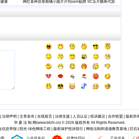
更健康
·
网红各种异形柑橘小圆片片剂oem贴牌 SC压片糖果代加
工厂
|
法律声明
|
文章发布
|
在线留言
|
法律支援
|
人员认证
|
投诉建议
|
合作联盟
|
版权所
华 夏 法 制 网(
www.btchi.cn
) © 2026 版权所有 All Rights Reserved.
信息举报 | 阳光·绿色网络工程 | 版权保护投诉指引 | 网络法制和道德教育基地 | 巨