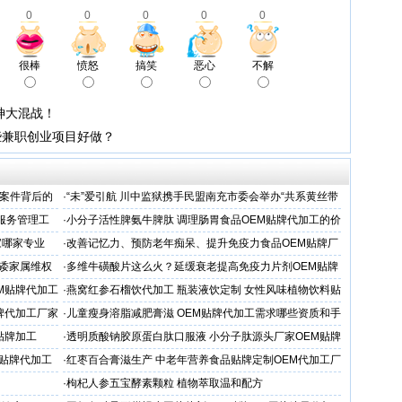
0
0
0
0
0
很棒
愤怒
搞笑
恶心
不解
神大混战！
些兼职创业项目好做？
案件背后的
·
“未”爱引航 川中监狱携手民盟南充市委会举办“共系黄丝带
·同心促新生”主题帮教活动
服务管理工
·
小分子活性脾氨牛脾肽 调理肠胃食品OEM贴牌代加工的价
格
家哪家专业
·
改善记忆力、预防老年痴呆、提升免疫力食品OEM贴牌厂
家
推诿家属维权
·
多维牛磺酸片这么火？延缓衰老提高免疫力片剂OEM贴牌
服务商
M贴牌代加工
·
燕窝红参石榴饮代加工 瓶装液饮定制 女性风味植物饮料贴
牌
牌代加工厂家
·
儿童瘦身溶脂减肥膏滋 OEM贴牌代加工需求哪些资质和手
续
贴牌加工
·
透明质酸钠胶原蛋白肽口服液 小分子肽源头厂家OEM贴牌
代加工
M贴牌代加工
·
红枣百合膏滋生产 中老年营养食品贴牌定制OEM代加工厂
家
·
枸杞人参五宝酵素颗粒 植物萃取温和配方