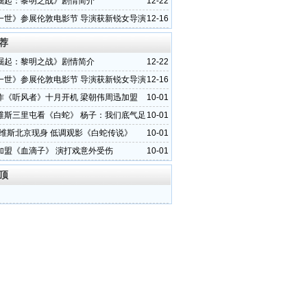
崛起：黎明之战》剧情简介
12-22
一世》参展伦敦电影节 导演获新锐女导演
12-16
荐
崛起：黎明之战》剧情简介
12-22
一世》参展伦敦电影节 导演获新锐女导演
12-16
作《听风者》十月开机 梁朝伟周迅加盟
10-01
维斯三里屯看《白蛇》 杨子：我们底气足
10-01
里维斯北京现身 低调观影《白蛇传说》
10-01
加盟《血滴子》 演打戏意外受伤
10-01
顶