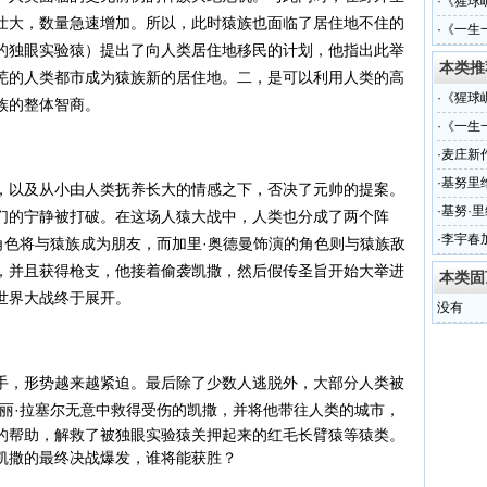
·
《猩球
壮大，数量急速增加。所以，此时猿族也面临了居住地不住的
·
《一生
的独眼实验猿）提出了向人类居住地移民的计划，他指出此举
奖
本类推
芜的人类都市成为猿族新的居住地。二，是可以利用人类的高
·
《猩球
族的整体智商。
·
《一生
奖
·
麦庄新
·
基努里
以及从小由人类抚养长大的情感之下，否决了元帅的提案。
·
基努·
们的宁静被打破。在这场人猿大战中，人类也分成了两个阵
·
李宇春
角色将与猿族成为朋友，而加里·奥德曼饰演的角色则与猿族敌
，并且获得枪支，他接着偷袭凯撒，然后假传圣旨开始大举进
本类固
世界大战终于展开。
没有
，形势越来越紧迫。最后除了少数人逃脱外，大部分人类被
凯丽·拉塞尔无意中救得受伤的凯撒，并将他带往人类的城市，
的帮助，解救了被
独眼实验猿关押起来的红毛长臂猿等猿类。
凯撒的最终决战爆发，谁将能获胜？