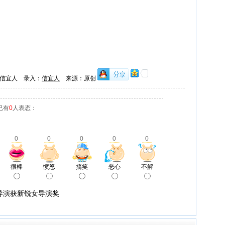
信宜人 录入：
信宜人
来源：原创
已有
0
人表态：
0
0
0
0
0
很棒
愤怒
搞笑
恶心
不解
导演获新锐女导演奖