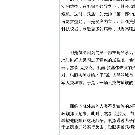
活的猿类，在凯撒的领导之下，越来越
危机。这时，猿族中的元帅（第一部中
有两大益处，一是变废为宝，让日渐荒
科技仪器，制造更多的病毒，以提高猿
但是凯撒因为与第一部主角的承诺，
此时刚好人类闯进了猿族的居住地，他
营，杰森·克拉克、凯丽·拉塞尔饰演的
对。独眼实验猿暗地里闯进人类的城市
军人类城市。于是，一场人类与猿族的
面临内忧外患的人类不是猿族的对手
猿族抓了起来。此时，
杰森·克拉克、
希望他能阻止这场战争。凯撒通过儿子
于是凯撒开始实行反击，
独眼实验猿和