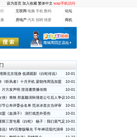
设为首页
加入收藏
繁体中文
wap手机访问
银行
互联网
电脑
手机
数码
论坛
健康
房地产
汽车
招聘
情爱
商机
门
里维斯北京现身 低调观影《白蛇传说》
10-01
作《听风者》十月开机 梁朝伟周迅加盟
10-01
》片方发声明 澄清遭禁播传闻
10-01
女侠》将映 郑嘉颖演秋瑾老公引后人争议
10-01
影节公布评委会名单 范冰冰首次当评审
10-01
加盟《血滴子》 演打戏意外受伤
10-01
维斯三里屯看《白蛇》 杨子：我们底气足
10-01
传说》MV完整版曝光 千年神话现代演绎
10-01