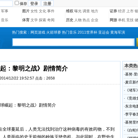
保存
军事
图片
女性
文化
事件
维权
曝光
调查
地方
证券
经济
上市
音乐
体育
文学
探索
奇闻
历史
人物
热点
企业
网游
单机
竞技
热门搜索：
网页游戏
火箭球赛
热门音乐
2011世界杯
亚运会
黄海军演
本类热
起：黎明之战》剧情简介
·
基努·
14/12/22 19:52:57 点击：
2658
·
麦庄新
·
《堵车
·
《竞雄
·
东京电
·
李宇春
·
基努里
在全球蔓延后，人类无法找到治疗这种病毒的有效药物，不到
·
《白蛇
。人类面临的史无前例的种族灭绝危机。与此同时，在野外生