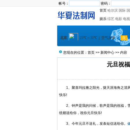
帐号：
密码：
首页
哈尔滨
国际
国
娱乐
综艺
电影
电视
您现在的位置：
首页
>>
新闻中心
>> 内容
元旦祝福
1、聚喜玛拉雅之阳光，拢天涯海角之清风
快乐!
2、钟声是我的问候，歌声是我的祝福，雪花
统都送给你，祝你元旦快乐!
3、今年元旦不送礼，发条短信送给你。