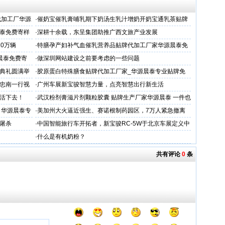
代加工厂华源
·
催奶宝催乳膏哺乳期下奶汤生乳汁增奶开奶宝通乳茶贴牌
代加工
泰免费寄样
·
深耕十余载，东呈集团助推广西文旅产业发展
10万辆
·
特膳孕产妇补气血催乳营养品贴牌代加工厂家华源晨泰免
费寄样品
晨泰免费寄
·
做深圳网站建设之前要考虑的一些问题
奖典礼圆满举
·
胶原蛋白特殊膳食贴牌代加工厂家_华源晨泰专业贴牌免
费寄样
忠南一行视
·
广州车展新宝骏智慧力量，点亮智慧出行新生活
活下去！
·
武汉粉剂膏滋片剂颗粒胶囊 贴牌生产厂家华源晨泰 一件也
贴牌
？华源晨泰专
·
美加州大火逼近强生、赛诺根制药园区，7万人紧急撤离
屠杀
·
中国智能旅行车开拓者，新宝骏RC-5W于北京车展定义中
国瓦罐文化
·
什么是有机奶粉？
共有评论
0
条