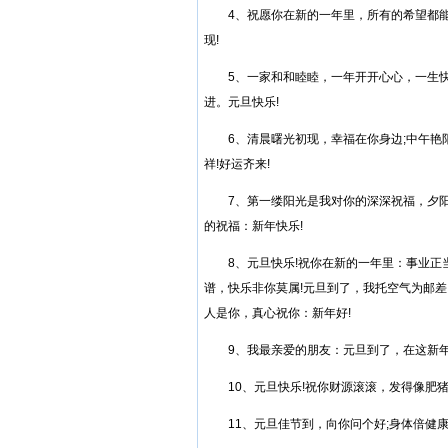
4、祝愿你在新的一年里，所有的希望都能
现!
5、一家和和睦睦，一年开开心心，一生快
进。元旦快乐!
6、清晨曙光初现，幸福在你身边;中午艳阳高
祥!好运齐来!
7、第一缕阳光是我对你的深深祝福，夕阳
的祝福：新年快乐!
8、元旦快乐!祝你在新的一年里：事业正当
谱，快乐非你莫属!元旦到了，我托空气为邮
人是你，真心祝你：新年好!
9、我最亲爱的朋友：元旦到了，在这新年里祝
10、元旦快乐!祝你财源滚滚，发得像肥猪
11、元旦佳节到，向你问个好;身体倍健康