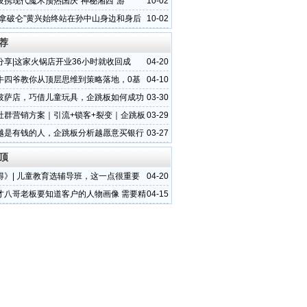
技携现代魔术预热国庆“神秘湘西”游
10-02
的拿破仑”黄兴始终站在孙中山身边和身后
10-02
荐
分享|这家火锅店开业36小时就收回成
04-20
套模式太绝了
牛四爷教你从顶层思维到策略落地，0基
04-10
客流！
披萨店，巧借儿童玩具，企跳板如何成功
03-30
户长期消费
社群营销方案｜引流+锁客+裂变｜企跳板
03-29
懂可复制
越是有钱的人，企跳板分析越愿意买银行
03-27
因
顶
得》| 儿童教育选辅导班，这一点很重要
04-20
才八哥老板要知道客户的人物画像 需要精
04-15