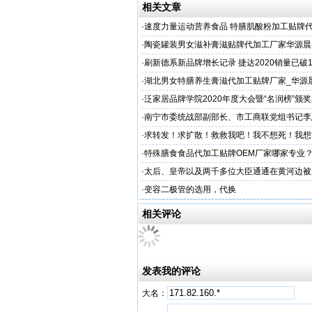
相关文章
·
速度力量运动营养食品 特膳肌酸粉加工贴牌
晨泰
·
陶瓷罐装男女滋补膏滋贴牌代加工厂家华源晨
品
·
刷新德系新品牌增长记录 捷达2020销量已破
·
湖北男女特膳养生膏滋代加工贴牌厂家_华源
样品
·
泛家居品牌学院2020年度大会暨“名润榜”颁
行
·
南宁市委统战部副部长、市工商联党组书记李
察添恩特公司
·
求转发！求扩散！救救我吧！我不想死！我想
·
特殊膳食食品代加工贴牌OEM厂家哪家专业
业贴牌
·
太后、皇帝以及两千多位大臣通通在黄河边被
·
变容二极管的选用，代换
相关评论
发表我的评论
大名：