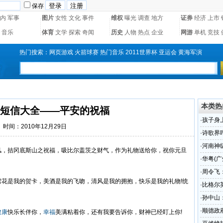
保存
内
军事
图片
女性
文化
事件
维权
曝光
调查
地方
证券
经济
上市
音乐
体育
文学
探索
奇闻
历史
人物
热点
企业
网游
单机
竞技
热门搜索：
网页游戏
火箭球赛
热门音乐
2011世界杯
亚运会
黄海军演
本类热
短信大全——平安的祝福
·
孩子身
时间：2010年12月29日
·
诗歌界
·
河南神
，拮冈底斯山之祝福，吸比尔盖茨之财气，作为礼物送给你，祝你元旦
·
华粤(
卖、展
·
周令飞
是我的贺卡，美酒是我的飞吻，清风是我的拥抱，快乐是我的礼物!统
·
比格尔
负责的
·
孙中山
·
顺德政府
健康
快乐长伴你，
幸福
美满粘着你，还有我要告诉你，财神已经盯上你!