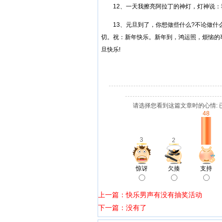
12、一天我擦亮阿拉丁的神灯，灯神说：我
13、元旦到了，你想做些什么?不论做什么
切。祝：新年快乐。新年到，鸿运照，烦恼的
旦快乐!
请选择您看到这篇文章时的心情: 
48
3
2
惊讶
欠揍
支持
上一篇：快乐男声有没有抽奖活动
下一篇：没有了