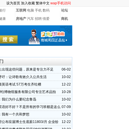
设为首页
加入收藏
繁体中文
wap手机访问
银行
互联网
电脑
手机
数码
论坛
健康
房地产
汽车
招聘
情爱
商机
门
上出现这些问题，原来是专注力不足
06-02
呼吁：让诗歌有效介入公共生活
10-02
级英语考试 57万考生齐吐槽
12-22
广州)博物馆服务有限公司专注艺术品拍
10-28
览、鉴定、收藏
：我们为什么要纪念鲁迅
10-02
英语好不好？不是所有的学习班都是这么
07-09
！
：我有一个共和梦想
10-02
公布应届博士生底薪11803/月 企业纷
12-22