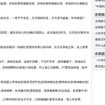
纷吐槽
·
巫傩绝
如愿，所有的梦想都能实现，所有的期待都能出现，所有的付出都能兑
·
“中国
本类推
快乐乐，一世平平安安，天天精神百倍，月月喜气扬扬，年年财源广
·
企跳板
本，这
·
起跳板
照，微笑在你心间;傍晚日落西山，欢乐随你365天。元旦快乐!新年吉
础引爆
·
小伙开
锁定客
·
服装店
简单易
·
为什么
收起的最后一抹嫣红是我对你衷心的问候，在元旦来临之际，送上真挚
理财原
本类固
·
《小舍
午，身体壮如虎，金钱不胜数，干活不辛苦，悠闲像猴子，浪漫似乐
·
商业鬼
差，把热腾腾的问候装订成包裹，印上真心为邮戳，37度恒温快递，收件
准定位
愿上帝保佑您!观音菩萨护住您!财神抱住您!爱神射住您!食神吻住您!
;身体棒棒，壮得像
狗
熊;爱情甜甜，美得像蜜蜂;好运连连，多得像牛毛!
，心情特别好;好运天天交，口味顿顿妙;家里出黄金，墙上长钞票。