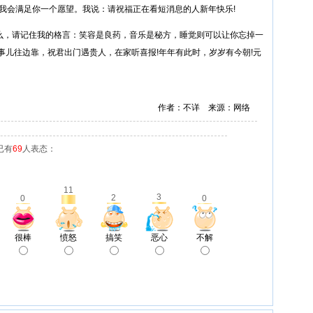
会满足你一个愿望。我说：请祝福正在看短消息的人新年快乐!
，请记住我的格言：笑容是良药，音乐是秘方，睡觉则可以让你忘掉一
事儿往边靠，祝君出门遇贵人，在家听喜报!年年有此时，岁岁有今朝!元
作者：不详 来源：网络
已有
69
人表态：
11
3
2
0
0
很棒
愤怒
搞笑
恶心
不解