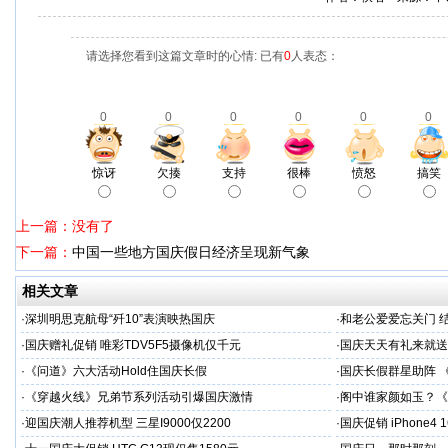
请选择您看到这篇文章时的心情: 已有
0
人表态：
0
0
0
0
0
0
惊讶
欠揍
支持
很棒
愤怒
搞笑
上一篇：没有了
下一篇：
中国一些地方国庆假日经济呈现新气象
相关文章
·
深圳明思克航母“歼10”表演映热国庆
·
和老公爱爱忘关门 
·
国庆赠礼促销 唯彩TDV5F5摄像机仅千元
·
国庆天天有礼来就送
·
《问道》六大活动Hold住国庆长假
·
国庆长假群星助阵 
·
《穿越火线》兄弟节系列活动引爆国庆激情
·
阁中谁家颜如玉？《
·
迎国庆潮人推荐机型 三星I9000仅2200
·
国庆促销 iPhone4