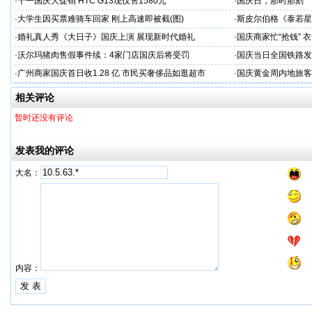
·
十一国庆大促销 HTC G13现仅售1580元
·
国庆日，那时那刻
·
大学生因买票难骑车回家 刚上高速即被截(图)
·
斯皮尔伯格《泰若星
·
婚礼真人秀《大日子》国庆上演 展现新时代婚礼
·
国庆商家忙“抢钱” 
·
沃尔玛猪肉售假事件续：4家门店国庆后将受罚
·
国庆当日全国铁路发送
·
广州商家国庆首日收1.28 亿 市民买奢侈品如逛超市
·
国庆黄金周内地旅客
相关评论
暂时还没有评论
发表我的评论
大名：
内容：